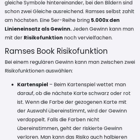
gleiche Symbole hintereinander, bei den Bildern sind
schon zwei Gleiche ausreichend. Ramses selbst zahlt
am höchsten. Eine 5er-Reihe bring
5.000x den
Linieneinsatz als Gewinn.
Jeden Gewinn kann man
mit der
Risikofunktion
noch vervielfachen.
Ramses Book Risikofunktion
Bei einem regulären Gewinn kann man zwischen zwei
Risikofunktionen auswählen:
Kartenspiel
– Beim Kartenspiel wettet man
darauf, ob die nächste Karte schwarz oder rot
ist. Wenn die Farbe der gezogenen Karte mit
der Auswahl übereinstimmt, wird der Gewinn
verdoppelt. Falls die Farben nicht
übereinstimmen, geht der riskierte Gewinn
verloren. Man kann das Risiko auch halbieren