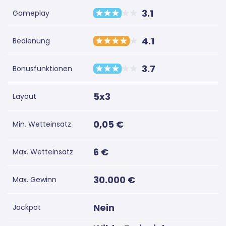
3.1
Gameplay
4.1
Bedienung
3.7
Bonusfunktionen
5x3
Layout
0,05 €
Min. Wetteinsatz
6 €
Max. Wetteinsatz
30.000 €
Max. Gewinn
Nein
Jackpot