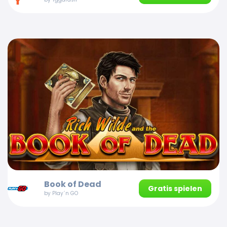
Zum Anbieter
Zum Anbieter
Book of Dead
by Play´n GO