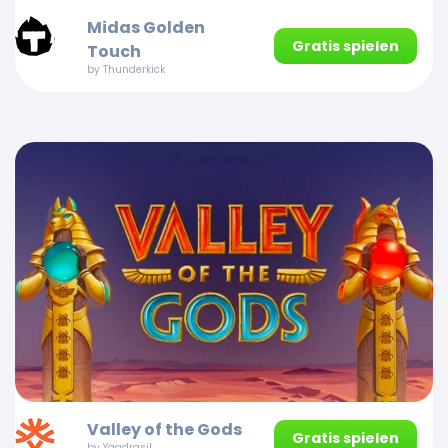
Midas Golden
Touch
Zum Anbieter
by Thunderkick
Zum Anbieter
Valley of the Gods
by Yggdrasil