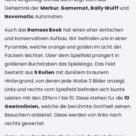
Geheimnis der
Merkur
,
Gamomat, Bally Wulff
und
Novomatic
Automaten.
Auch das
Ramses Book
hat einen eher einfachen
und konservativen Aufbau. Wir befinden uns in einer
Pyramide, welche orange und golden im Licht der
Fackeln leichtet. Über dem Spielfeld prangert in
goldenen Buchstaben das Spielelogo. Das Feld
besteht aus
5 Rollen
mit dunklem braunem
Hintergrund, von denen jede Walze 3 Bilder anzeigt.
Links und rechts vom Spielfeld befinden sich bunte
Leisten mit den Ziffern 1 bis 10. Diese stehen für die
10
Gewinnlinien,
welche die berühmte Gottheit seinen
Besuchern anbietet. Diese werden von links nach
rechts gewertet.